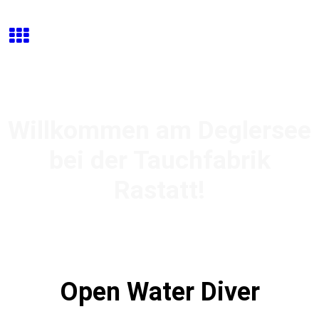
Willkommen am Deglersee
bei der Tauchfabrik
Rastatt!
Open Water Diver