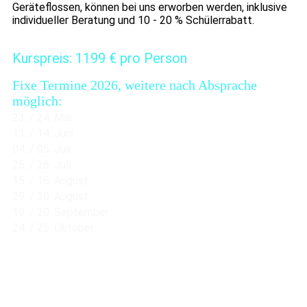
Geräteflossen, können bei uns erworben werden, inklusive
individueller Beratung und 10 - 20 % Schülerrabatt.
Kurspreis: 1199 € pro Person
Fixe Termine 2026, weitere nach Absprache
möglich:
23. / 24. Mai
13. / 14. Juni
04. / 05. Juli
25. / 26. Juli
15. / 16. August
29. / 30. August
19. / 20. September
24. / 25. Oktober