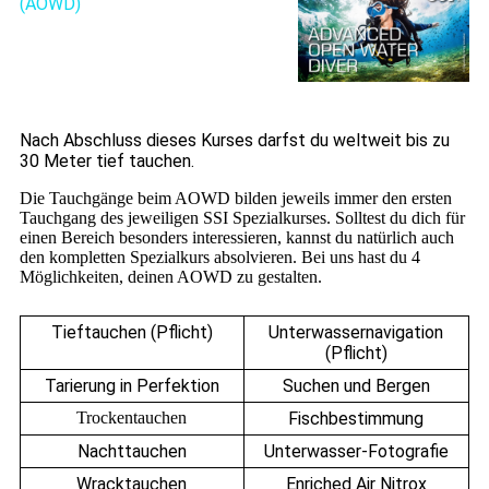
(AOWD)
absolvierst du insgesamt
5 Abenteuertauchgänge. Dabei
sind das Tieftauchen und die
Unterwassernavigation
verpflichtend, die anderen drei
darfst du dir aus der unten stehenden Tabelle aussuchen.
Nach Abschluss dieses Kurses darfst du weltweit bis zu
30 Meter tief tauchen.
Die Tauchgänge beim AOWD bilden jeweils immer den ersten
Tauchgang des jeweiligen SSI Spezialkurses. Solltest du dich für
einen Bereich besonders interessieren, kannst du natürlich auch
den kompletten Spezialkurs absolvieren. Bei uns hast du 4
Möglichkeiten, deinen AOWD zu gestalten.
Tieftauchen (Pflicht)
Unterwassernavigation
(Pflicht)
Tarierung in Perfektion
Suchen und Bergen
Trockentauchen
Fischbestimmung
Nachttauchen
Unterwasser-Fotografie
Wracktauchen
Enriched Air Nitrox