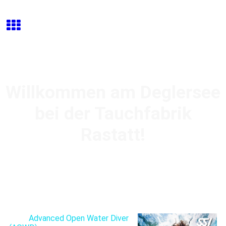
Willkommen am Deglersee
bei der Tauchfabrik
Rastatt!
Beim
Advanced Open Water Diver